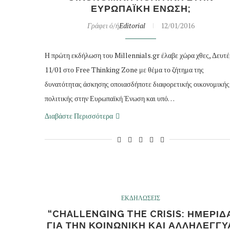
ΕΥΡΩΠΑΪΚΗ ΕΝΩΣΗ;
Γράφει ό/ή
Editorial
12/01/2016
Η πρώτη εκδήλωση του Millennials.gr έλαβε χώρα χθες, Δευτ
11/01 στο Free Thinking Zone με θέμα το ζήτημα της
δυνατότητας άσκησης οποιασδήποτε διαφορετικής οικονομικής
πολιτικής στην Ευρωπαϊκή Ένωση και υπό…
Διαβάστε Περισσότερα
ΕΚΔΗΛΩΣΕΙΣ
“CHALLENGING THE CRISIS: ΗΜΕΡΙΔ
ΓΙΑ ΤΗΝ ΚΟΙΝΩΝΙΚΗ ΚΑΙ ΑΛΛΗΛΕΓΓΥ