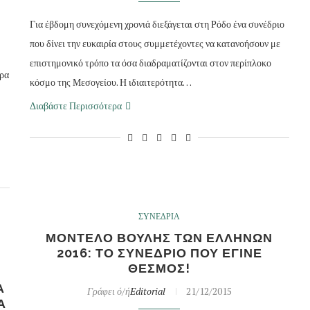
Για έβδομη συνεχόμενη χρονιά διεξάγεται στη Ρόδο ένα συνέδριο
που δίνει την ευκαιρία στους συμμετέχοντες να κατανοήσουν με
επιστημονικό τρόπο τα όσα διαδραματίζονται στον περίπλοκο
έρα
κόσμο της Μεσογείου. Η ιδιαιτερότητα…
Διαβάστε Περισσότερα
ΣΥΝΕΔΡΙΑ
ΜΟΝΤΕΛΟ ΒΟΥΛΗΣ ΤΩΝ ΕΛΛΗΝΩΝ
2016: ΤΟ ΣΥΝΕΔΡΙΟ ΠΟΥ ΕΓΙΝΕ
ΘΕΣΜΟΣ!
Α
Γράφει ό/ή
Editorial
21/12/2015
Α