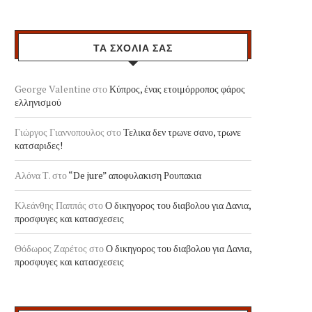
ΤΑ ΣΧΟΛΙΑ ΣΑΣ
George Valentine
στο
Κύπρος, ένας ετοιμόρροπος φάρος
ελληνισμού
Γιώργος Γιαννοπουλος
στο
Τελικα δεν τρωνε σανο, τρωνε
κατσαριδες!
Αλόνα Τ.
στο
“De jure” αποφυλακιση Ρουπακια
Κλεάνθης Παππάς
στο
Ο δικηγορος του διαβολου για Δανια,
προσφυγες και κατασχεσεις
Θόδωρος Ζαρέτος
στο
Ο δικηγορος του διαβολου για Δανια,
προσφυγες και κατασχεσεις