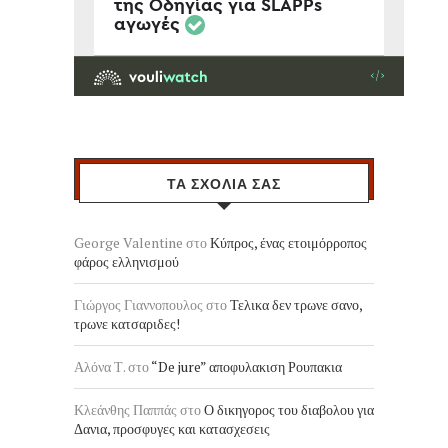
ΤΑ ΣΧΟΛΙΑ ΣΑΣ
George Valentine
στο
Κύπρος, ένας ετοιμόρροπος
φάρος ελληνισμού
Γιώργος Γιαννοπουλος
στο
Τελικα δεν τρωνε σανο,
τρωνε κατσαριδες!
Αλόνα Τ.
στο
“De jure” αποφυλακιση Ρουπακια
Κλεάνθης Παππάς
στο
Ο δικηγορος του διαβολου για
Δανια, προσφυγες και κατασχεσεις