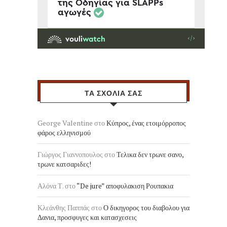
ΤΑ ΣΧΟΛΙΑ ΣΑΣ
George Valentine
στο
Κύπρος, ένας ετοιμόρροπος
φάρος ελληνισμού
Γιώργος Γιαννοπουλος
στο
Τελικα δεν τρωνε σανο,
τρωνε κατσαριδες!
Αλόνα Τ.
στο
“De jure” αποφυλακιση Ρουπακια
Κλεάνθης Παππάς
στο
Ο δικηγορος του διαβολου για
Δανια, προσφυγες και κατασχεσεις