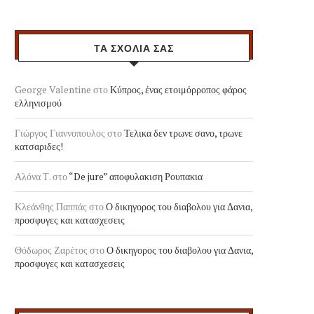
ΤΑ ΣΧΟΛΙΑ ΣΑΣ
George Valentine
στο
Κύπρος, ένας ετοιμόρροπος φάρος
ελληνισμού
Γιώργος Γιαννοπουλος
στο
Τελικα δεν τρωνε σανο, τρωνε
κατσαριδες!
Αλόνα Τ.
στο
“De jure” αποφυλακιση Ρουπακια
Κλεάνθης Παππάς
στο
Ο δικηγορος του διαβολου για Δανια,
προσφυγες και κατασχεσεις
Θόδωρος Ζαρέτος
στο
Ο δικηγορος του διαβολου για Δανια,
προσφυγες και κατασχεσεις