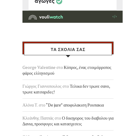
ΤΑ ΣΧΟΛΙΑ ΣΑΣ
George Valentine
στο
Κύπρος, ένας ετοιμόρροπος
φάρος ελληνισμού
Γιώργος Γιαννοπουλος
στο
Τελικα δεν τρωνε σανο,
τρωνε κατσαριδες!
Αλόνα Τ.
στο
“De jure” αποφυλακιση Ρουπακια
Κλεάνθης Παππάς
στο
Ο δικηγορος του διαβολου για
Δανια, προσφυγες και κατασχεσεις