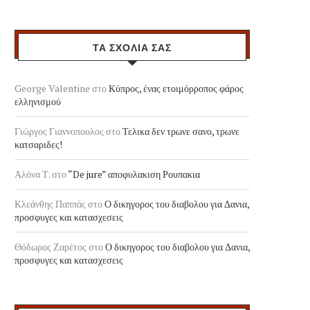
ΤΑ ΣΧΟΛΙΑ ΣΑΣ
George Valentine
στο
Κύπρος, ένας ετοιμόρροπος φάρος
ελληνισμού
Γιώργος Γιαννοπουλος
στο
Τελικα δεν τρωνε σανο, τρωνε
κατσαριδες!
Αλόνα Τ.
στο
“De jure” αποφυλακιση Ρουπακια
Κλεάνθης Παππάς
στο
Ο δικηγορος του διαβολου για Δανια,
προσφυγες και κατασχεσεις
Θόδωρος Ζαρέτος
στο
Ο δικηγορος του διαβολου για Δανια,
προσφυγες και κατασχεσεις