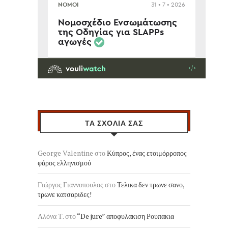
ΤΑ ΣΧΟΛΙΑ ΣΑΣ
George Valentine
στο
Κύπρος, ένας ετοιμόρροπος
φάρος ελληνισμού
Γιώργος Γιαννοπουλος
στο
Τελικα δεν τρωνε σανο,
τρωνε κατσαριδες!
Αλόνα Τ.
στο
“De jure” αποφυλακιση Ρουπακια