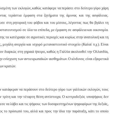
δισμένη των εκλογών, καθώς κατάφερε να περάσει στο δεύτερο γύρο χάρη
νοντας τεράστια έμφαση στα ζητήματα της άμυνας και της ασφάλειας.
δυσε στη ρητορική του φόβου και του μίσους, λέγοντας πως θα βγάλει τη
οστατευτισμού σε όλα τα επίπεδα, με έμφαση σε ασφάλεια και οικονομία.
ης τα κατέγραψε σε αγροτικές περιοχές και κυρίως στην ανατολική και τη
 μεγάλη ανεργία και ισχυρό μεταναστευτικό στοιχείο (Καλαί π.χ.). Είναι
ουν διαρκώς στη γηραιά ήπειρο, καθώς η Γαλλία ακολουθεί την Ολλανδία,
την ενίσχυση των αντιευρωπαϊκών αισθημάτων. Ο κίνδυνος είναι εξαιρετικά
των κρατών.
εν κατάφεραν να περάσουν στο δεύτερο γύρο των γαλλικών εκλογών, τους
τρίτη και την τέταρτη θέση αντίστοιχα. Ο κεντροδεξιός υποψήφιος δεν
εσε να λάβει και τις ψήφους των δυσαρεστημένων ψηφοφόρων της δεξιάς,
ς το πρόσωπό του, αλλά και προς την ίδια την παράταξη, κάτι το οποίο