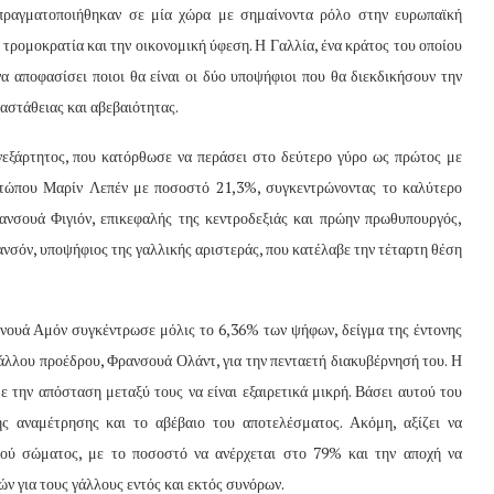
 πραγματοποιήθηκαν σε μία χώρα με σημαίνοντα ρόλο στην ευρωπαϊκή
 τρομοκρατία και την οικονομική ύφεση. Η Γαλλία, ένα κράτος του οποίου
α αποφασίσει ποιοι θα είναι οι δύο υποψήφιοι που θα διεκδικήσουν την
 αστάθειας και αβεβαιότητας.
νεξάρτητος, που κατόρθωσε να περάσει στο δεύτερο γύρο ως πρώτος με
τώπου Μαρίν Λεπέν με ποσοστό 21,3%, συγκεντρώνοντας το καλύτερο
ανσουά Φιγιόν, επικεφαλής της κεντροδεξιάς και πρώην πρωθυπουργός,
σόν, υποψήφιος της γαλλικής αριστεράς, που κατέλαβε την τέταρτη θέση
ουά Αμόν συγκέντρωσε μόλις το 6,36% των ψήφων, δείγμα της έντονης
άλλου προέδρου, Φρανσουά Ολάντ, για την πενταετή διακυβέρνησή του. Η
 την απόσταση μεταξύ τους να είναι εξαιρετικά μικρή. Βάσει αυτού του
ής αναμέτρησης και το αβέβαιο του αποτελέσματος. Ακόμη, αξίζει να
κού σώματος, με το ποσοστό να ανέρχεται στο 79% και την αποχή να
ών για τους γάλλους εντός και εκτός συνόρων.