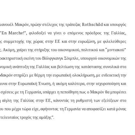
μανουέλ Μακρόν, πρώην στέλεχος της τράπεζας Rothschild και υπουργός
”En Marche!”, φιλοδοξεί να γίνει ο επόμενος πρόεδρος της Γαλλίας,
ς συμμετοχής της χώρας στην ΕΕ και στην ευρωζώνη, με φιλελεύθερες
ς. Ακόμη, χαίρει της στήριξης του οικονομικού, πολιτικού και “μιντιακού”
ρακτηριστική εκείνη του Βόλφγκανγκ Σόιμπλε, υπουργού οικονομικών της
ονομική ανάπτυξη της Γαλλίας και βελτίωση της κατάστασης συνολικά στο
 Μακρόν στηρίζει με θέρμη την ευρωπαϊκή ολοκλήρωση, με ενδεικτική την
άμυνα στην Ευρωπαϊκή Ένωση, ή ακόμη καλύτερα, στην ισχυροποίηση και
 σχέσεις με τη Γερμανία, υπάρχει η πεποίθηση πως ο Μακρόν θα μπορέσει
η αίγλη της Γαλλίας στην ΕΕ, κάνοντάς τη ρυθμιστή των εξελίξεων στο
υ που μέχρι τώρα είχε, αφήνοντας τη Γερμανία να αποφασίζει κατά μόνας
 τελευταίος τροχός της αμάξης”.