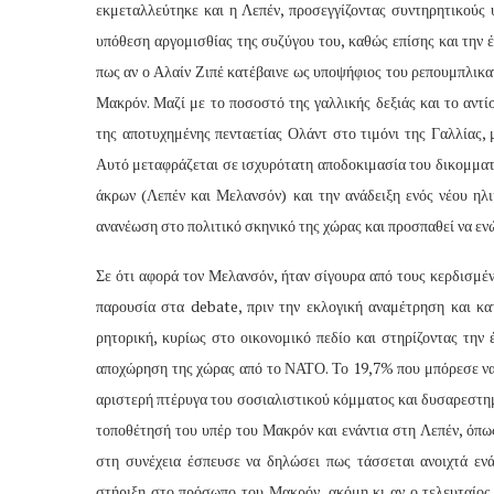
εκμεταλλεύτηκε και η Λεπέν, προσεγγίζοντας συντηρητικούς 
υπόθεση αργομισθίας της συζύγου του, καθώς επίσης και την 
πως αν ο Αλαίν Ζιπέ κατέβαινε ως υποψήφιος του ρεπουμπλικαν
Μακρόν. Μαζί με το ποσοστό της γαλλικής δεξιάς και το αντ
της αποτυχημένης πενταετίας Ολάντ στο τιμόνι της Γαλλίας,
Αυτό μεταφράζεται σε ισχυρότατη αποδοκιμασία του δικομματ
άκρων (Λεπέν και Μελανσόν) και την ανάδειξη ενός νέου ηλ
ανανέωση στο πολιτικό σκηνικό της χώρας και προσπαθεί να εν
Σε ότι αφορά τον Μελανσόν, ήταν σίγουρα από τους κερδισμέν
παρουσία στα debate, πριν την εκλογική αναμέτρηση και κα
ρητορική, κυρίως στο οικονομικό πεδίο και στηρίζοντας την
αποχώρηση της χώρας από το ΝΑΤΟ. Το 19,7% που μπόρεσε να
αριστερή πτέρυγα του σοσιαλιστικού κόμματος και δυσαρεστη
τοποθέτησή του υπέρ του Μακρόν και ενάντια στη Λεπέν, όπω
στη συνέχεια έσπευσε να δηλώσει πως τάσσεται ανοιχτά ενά
στήριξη στο πρόσωπο του Μακρόν, ακόμη κι αν ο τελευταίος 