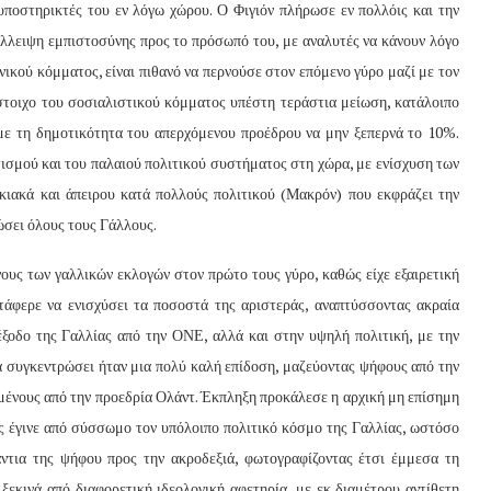
υποστηρικτές του εν λόγω χώρου. Ο Φιγιόν πλήρωσε εν πολλόις και την
έλλειψη εμπιστοσύνης προς το πρόσωπό του, με αναλυτές να κάνουν λόγο
ικού κόμματος, είναι πιθανό να περνούσε στον επόμενο γύρο μαζί με τον
ίστοιχο του σοσιαλιστικού κόμματος υπέστη τεράστια μείωση, κατάλοιπο
 με τη δημοτικότητα του απερχόμενου προέδρου να μην ξεπερνά το 10%.
ισμού και του παλαιού πολιτικού συστήματος στη χώρα, με ενίσχυση των
ικιακά και άπειρου κατά πολλούς πολιτικού (Μακρόν) που εκφράζει την
ώσει όλους τους Γάλλους.
ους των γαλλικών εκλογών στον πρώτο τους γύρο, καθώς είχε εξαιρετική
τάφερε να ενισχύσει τα ποσοστά της αριστεράς, αναπτύσσοντας ακραία
 έξοδο της Γαλλίας από την ΟΝΕ, αλλά και στην υψηλή πολιτική, με την
 συγκεντρώσει ήταν μια πολύ καλή επίδοση, μαζεύοντας ψήφους από την
μένους από την προεδρία Ολάντ. Έκπληξη προκάλεσε η αρχική μη επίσημη
ς έγινε από σύσσωμο τον υπόλοιπο πολιτικό κόσμο της Γαλλίας, ωστόσο
ντια της ψήφου προς την ακροδεξιά, φωτογραφίζοντας έτσι έμμεσα τη
ξεκινά από διαφορετική ιδεολογική αφετηρία, με εκ διαμέτρου αντίθετη