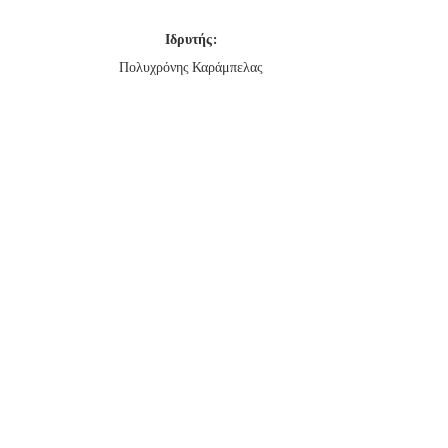
Ιδρυτής:
Πολυχρόνης Καράμπελας
ΠΟΣΟ ΚΟΝΤΑ Η ΜΑΚΡΙΑ
ΝΑ ΜΗΝ ΥΠΟΚΥΨΟΥΜ
ΕΙΜΑΣΤΕ ΑΠO ΕΝΑ BREXIT;
ΑΚΡΟΔΕΞΙΕΣ ΣΕΙΡ
28/07/2015
15/11/2015