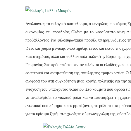
Αναλύοντας το εκλογικό αποτέλεσμα, ο κεντρώος υποψήφιος Ε
οικονομίας επί προεδρίας Ολάντ με το νεοσύστατο κίνημα 
προβάλλοντας ένα φιλοευρωπαϊκό προφίλ, υπεραμυνόμενος τη
ιδέες και χαίρει μεγάλης υποστήριξης εντός και εκτός της χώρα
κατεστημένου, αλλά και πολλών πολιτικών στην Ευρώπη, με χα
Γερμανίας. Στο πρόσωπό του αντανακλώνται οι ελπίδες για οικ
εσωτερικό και αντιμετώπιση της απειλής της τρομοκρατίας. Ο
αναφορά του στη συγκρότηση μιας κοινής πολιτικής για την 
ενίσχυση του υπάρχοντος πλαισίου. Στο κομμάτι που αφορά τις
να αναβαθμίσει το γαλλικό ρόλο και να επαναφέρει τη χαμέν
ενωσιακό οικοδόμημα και τερματίζοντας το ρόλο του κομπάρσο
για τα κρίσιμα ζητήματα, χωρίς τη σύμφωνη γνώμη της, ούσα “ο