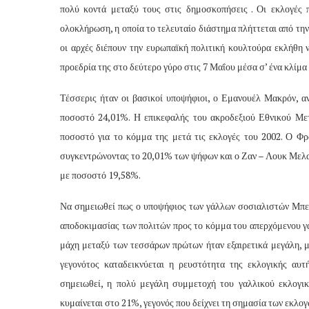
πολύ κοντά μεταξύ τους στις δημοσκοπήσεις . Οι εκλογές
ολοκλήρωση, η οποία το τελευταίο διάστημα πλήττεται από την
οι αρχές διέπουν την ευρωπαϊκή πολιτική κουλτούρα εκλήθη ν
προεδρία της στο δεύτερο γύρο στις 7 Μαΐου μέσα σ’ ένα κλίμα
Τέσσερις ήταν οι βασικοί υποψήφιοι, ο Εμανουέλ Μακρόν, α
ποσοστό 24,01%. Η επικεφαλής του ακροδεξιού Εθνικού Με
ποσοστό για το κόμμα της μετά τις εκλογές του 2002. Ο Φρ
συγκεντρώνοντας το 20,01% των ψήφων και ο Ζαν – Λουκ Μελαν
με ποσοστό 19,58%.
Να σημειωθεί πως ο υποψήφιος των γάλλων σοσιαλιστών Μπεν
αποδοκιμασίας των πολιτών προς το κόμμα του απερχόμενου γ
μάχη μεταξύ των τεσσάρων πρώτων ήταν εξαιρετικά μεγάλη, με
γεγονότος καταδεικνύεται η ρευστότητα της εκλογικής αυτ
σημειωθεί, η πολύ μεγάλη συμμετοχή του γαλλικού εκλογι
κυμαίνεται στο 21%, γεγονός που δείχνει τη σημασία των εκλογ