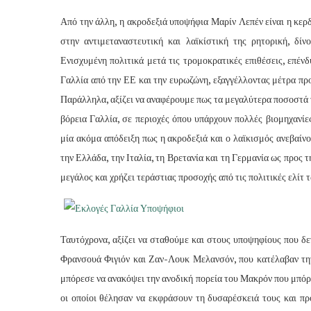
Από την άλλη, η ακροδεξιά υποψήφια Μαρίν Λεπέν είναι η κερ
στην αντιμεταναστευτική και λαϊκίστική της ρητορική, δί
Ενισχυμένη πολιτικά μετά τις τρομοκρατικές επιθέσεις, επέν
Γαλλία από την ΕΕ και την ευρωζώνη, εξαγγέλλοντας μέτρα πρ
Παράλληλα, αξίζει να αναφέρουμε πως τα μεγαλύτερα ποσοστά τ
βόρεια Γαλλία, σε περιοχές όπου υπάρχουν πολλές βιομηχανίες,
μία ακόμα απόδειξη πως η ακροδεξιά και ο λαϊκισμός ανεβαίν
την Ελλάδα, την Ιταλία, τη Βρετανία και τη Γερμανία ως προς 
μεγάλος και χρήζει τεράστιας προσοχής από τις πολιτικές ελίτ 
Ταυτόχρονα, αξίζει να σταθούμε και στους υποψηφίους που δ
Φρανσουά Φιγιόν και Ζαν-Λουκ Μελανσόν, που κατέλαβαν την 
μπόρεσε να ανακόψει την ανοδική πορεία του Μακρόν που μπόρ
οι οποίοι θέλησαν να εκφράσουν τη δυσαρέσκειά τους και προ