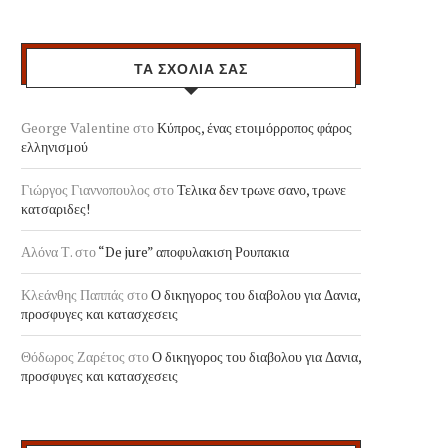
ΤΑ ΣΧΟΛΙΑ ΣΑΣ
George Valentine
στο
Κύπρος, ένας ετοιμόρροπος φάρος
ελληνισμού
Γιώργος Γιαννοπουλος
στο
Τελικα δεν τρωνε σανο, τρωνε
κατσαριδες!
Αλόνα Τ.
στο
“De jure” αποφυλακιση Ρουπακια
Κλεάνθης Παππάς
στο
Ο δικηγορος του διαβολου για Δανια,
προσφυγες και κατασχεσεις
Θόδωρος Ζαρέτος
στο
Ο δικηγορος του διαβολου για Δανια,
προσφυγες και κατασχεσεις