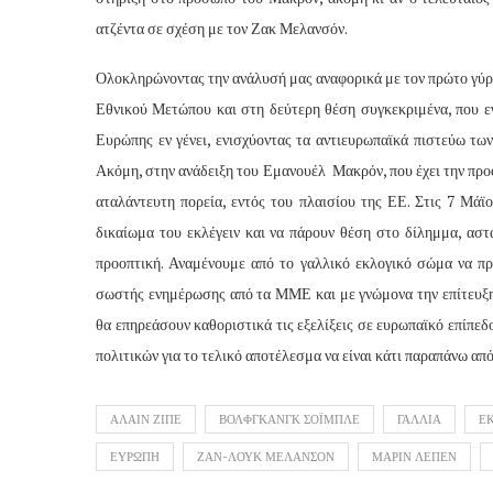
ατζέντα σε σχέση με τον Ζακ Μελανσόν.
Ολοκληρώνοντας την ανάλυσή μας αναφορικά με τον πρώτο γύρο
Εθνικού Μετώπου και στη δεύτερη θέση συγκεκριμένα, που εγ
Ευρώπης εν γένει, ενισχύοντας τα αντιευρωπαϊκά πιστεύω τω
Ακόμη, στην ανάδειξη του Εμανουέλ
Μακρόν, που έχει την προ
αταλάντευτη πορεία, εντός του πλαισίου της ΕΕ. Στις 7 Μά
δικαίωμα του εκλέγειν και να πάρουν θέση στο δίλημμα, αστά
προοπτική. Αναμένουμε από το γαλλικό εκλογικό σώμα να πρ
σωστής ενημέρωσης από τα ΜΜΕ και με γνώμονα την επίτευξη τ
θα επηρεάσουν καθοριστικά τις εξελίξεις σε ευρωπαϊκό επίπε
πολιτικών για το τελικό αποτέλεσμα να είναι κάτι παραπάνω απ
ΑΛΑΙΝ ΖΙΠΕ
ΒΟΛΦΓΚΑΝΓΚ ΣΟΪΜΠΛΕ
ΓΑΛΛΙΑ
Ε
ΕΥΡΩΠΗ
ΖΑΝ-ΛΟΥΚ ΜΕΛΑΝΣΟΝ
ΜΑΡΙΝ ΛΕΠΕΝ