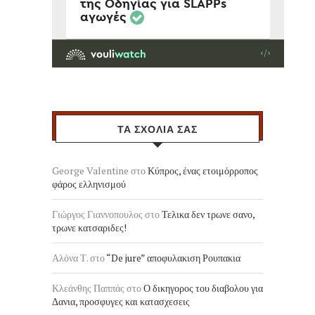
ΤΑ ΣΧΟΛΙΑ ΣΑΣ
George Valentine
στο
Κύπρος, ένας ετοιμόρροπος
φάρος ελληνισμού
Γιώργος Γιαννοπουλος
στο
Τελικα δεν τρωνε σανο,
τρωνε κατσαριδες!
Αλόνα Τ.
στο
“De jure” αποφυλακιση Ρουπακια
Κλεάνθης Παππάς
στο
Ο δικηγορος του διαβολου για
Δανια, προσφυγες και κατασχεσεις