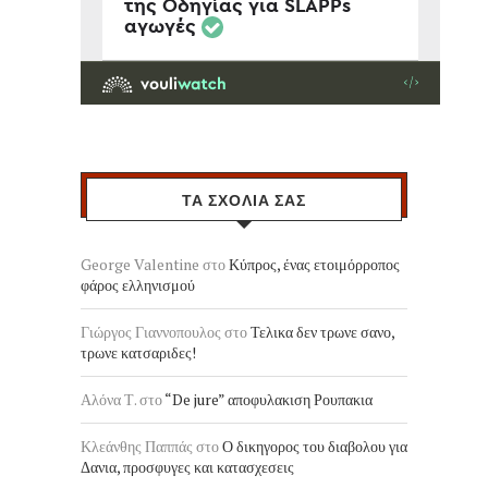
ΤΑ ΣΧΟΛΙΑ ΣΑΣ
George Valentine
στο
Κύπρος, ένας ετοιμόρροπος
φάρος ελληνισμού
Γιώργος Γιαννοπουλος
στο
Τελικα δεν τρωνε σανο,
τρωνε κατσαριδες!
Αλόνα Τ.
στο
“De jure” αποφυλακιση Ρουπακια
Κλεάνθης Παππάς
στο
Ο δικηγορος του διαβολου για
Δανια, προσφυγες και κατασχεσεις