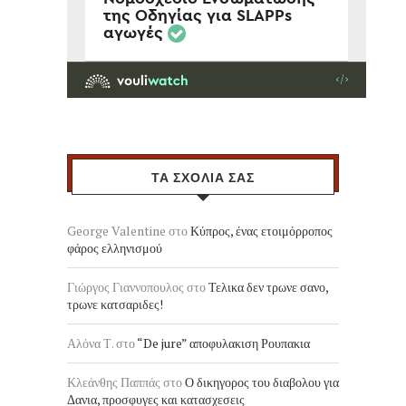
ΤΑ ΣΧΟΛΙΑ ΣΑΣ
George Valentine
στο
Κύπρος, ένας ετοιμόρροπος
φάρος ελληνισμού
Γιώργος Γιαννοπουλος
στο
Τελικα δεν τρωνε σανο,
τρωνε κατσαριδες!
Αλόνα Τ.
στο
“De jure” αποφυλακιση Ρουπακια
Κλεάνθης Παππάς
στο
Ο δικηγορος του διαβολου για
Δανια, προσφυγες και κατασχεσεις