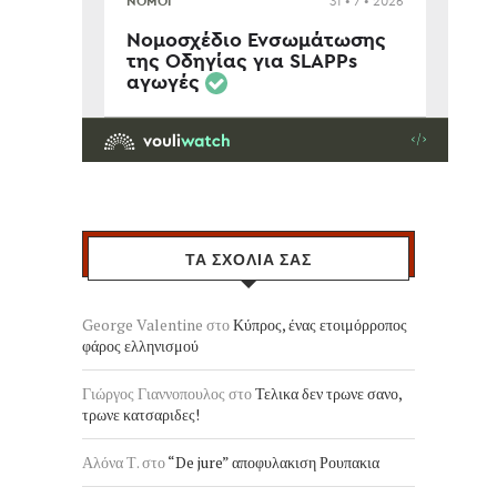
ΤΑ ΣΧΟΛΙΑ ΣΑΣ
George Valentine
στο
Κύπρος, ένας ετοιμόρροπος
φάρος ελληνισμού
Γιώργος Γιαννοπουλος
στο
Τελικα δεν τρωνε σανο,
τρωνε κατσαριδες!
Αλόνα Τ.
στο
“De jure” αποφυλακιση Ρουπακια