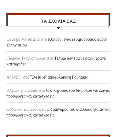
ΤΑ ΣΧΟΛΙΑ ΣΑΣ
George Valentine
στο
Κύπρος, ένας ετοιμόρροπος φάρος
ελληνισμού
Γιώργος Γιαννοπουλος
στο
Τελικα δεν τρωνε σανο, τρωνε
κατσαριδες!
Αλόνα Τ.
στο
“De jure” αποφυλακιση Ρουπακια
Κλεάνθης Παππάς
στο
Ο δικηγορος του διαβολου για Δανια,
προσφυγες και κατασχεσεις
Θόδωρος Ζαρέτος
στο
Ο δικηγορος του διαβολου για Δανια,
προσφυγες και κατασχεσεις