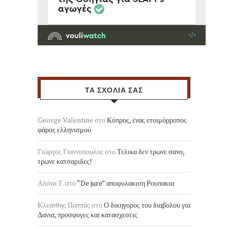
ΤΑ ΣΧΟΛΙΑ ΣΑΣ
George Valentine
στο
Κύπρος, ένας ετοιμόρροπος
φάρος ελληνισμού
Γιώργος Γιαννοπουλος
στο
Τελικα δεν τρωνε σανο,
τρωνε κατσαριδες!
Αλόνα Τ.
στο
“De jure” αποφυλακιση Ρουπακια
Κλεάνθης Παππάς
στο
Ο δικηγορος του διαβολου για
Δανια, προσφυγες και κατασχεσεις