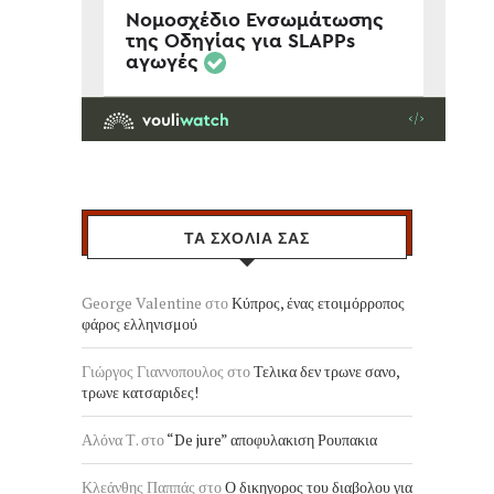
ΤΑ ΣΧΟΛΙΑ ΣΑΣ
George Valentine
στο
Κύπρος, ένας ετοιμόρροπος
φάρος ελληνισμού
Γιώργος Γιαννοπουλος
στο
Τελικα δεν τρωνε σανο,
τρωνε κατσαριδες!
Αλόνα Τ.
στο
“De jure” αποφυλακιση Ρουπακια
Κλεάνθης Παππάς
στο
Ο δικηγορος του διαβολου για