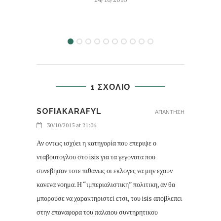
1 ΣΧΟΛΙΟ
SOFIAKARAFYL
ΑΠΑΝΤΗΣΗ
30/10/2015 at 21:06
Αν οντως ισχύει η κατηγορία που επεριψε ο
νταβουτογλου στο isis για τα γεγονοτα που
συνεβησαν τοτε πιθανως οι εκλογες να μην εχουν
κανενα νοημα. Η “ιμπεριαλιστικη” πολιτικη, αν θα
μπορούσε να χαρακτηριστεί ετσι, του isis αποβλεπει
στην επαναφορα του παλαιου συντηρητικου