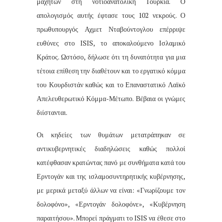
μαχητών στη νοτιοανατολική Τουρκία. Ο
απολογισμός αυτής έφτασε τους 102 νεκρούς. Ο
πρωθυπουργός Αχμετ Νταβούντογλου επέρριψε
ευθύνες στο ISIS, το αποκαλούμενο Ισλαμικό
Κράτος. Ωστόσο, δήλωσε ότι τη δυνατότητα για μια
τέτοια επίθεση την διαθέτουν και το εργατικό κόμμα
του Κουρδιστάν καθώς και το Επαναστατικό Λαϊκό
Απελευθερωτικό Κόμμα-Μέτωπο. Βέβαια οι γνώμες
διίστανται.
Οι κηδείες των θυμάτων μετατράπηκαν σε
αντικυβερνητικές διαδηλώσεις καθώς πολλοί
κατέφθασαν κρατώντας πανό με συνθήματα κατά του
Ερντογάν και της ισλαμοσυντηρητικής κυβέρνησης,
με μερικά μεταξύ άλλων να είναι: «Γνωρίζουμε τον
δολοφόνο», «Ερντογάν δολοφόνε», «Κυβέρνηση
παραιτήσου». Μπορεί πράγματι το ISIS να έθεσε στο