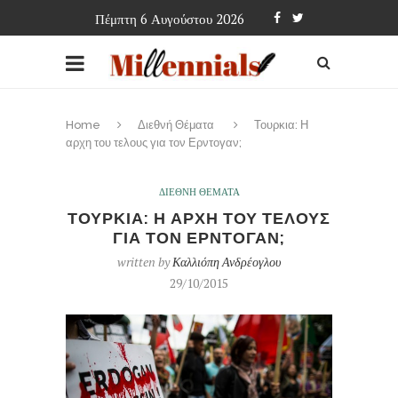
Πέμπτη 6 Αυγούστου 2026
Home
Διεθνή Θέματα
Τουρκια: Η
αρχη του τελους για τον Ερντογαν;
ΔΙΕΘΝΗ ΘΕΜΑΤΑ
ΤΟΥΡΚΙΑ: Η ΑΡΧΗ ΤΟΥ ΤΕΛΟΥΣ
ΓΙΑ ΤΟΝ ΕΡΝΤΟΓΑΝ;
written by
Καλλιόπη Ανδρέογλου
29/10/2015