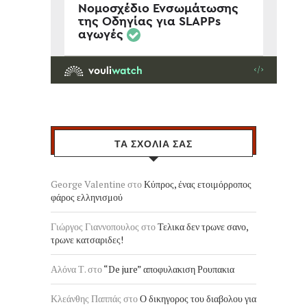
ΤΑ ΣΧΟΛΙΑ ΣΑΣ
George Valentine
στο
Κύπρος, ένας ετοιμόρροπος
φάρος ελληνισμού
Γιώργος Γιαννοπουλος
στο
Τελικα δεν τρωνε σανο,
τρωνε κατσαριδες!
Αλόνα Τ.
στο
“De jure” αποφυλακιση Ρουπακια
Κλεάνθης Παππάς
στο
Ο δικηγορος του διαβολου για