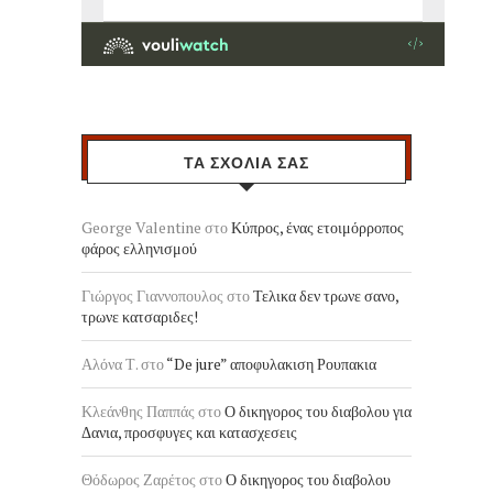
ΤΑ ΣΧΟΛΙΑ ΣΑΣ
George Valentine
στο
Κύπρος, ένας ετοιμόρροπος
φάρος ελληνισμού
Γιώργος Γιαννοπουλος
στο
Τελικα δεν τρωνε σανο,
τρωνε κατσαριδες!
Αλόνα Τ.
στο
“De jure” αποφυλακιση Ρουπακια
Κλεάνθης Παππάς
στο
Ο δικηγορος του διαβολου για
Δανια, προσφυγες και κατασχεσεις
Θόδωρος Ζαρέτος
στο
Ο δικηγορος του διαβολου