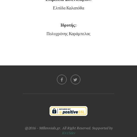
Ελπίδα Καλαπόθα
Ιδρυτής:
Πολυχρόνης Καράμπελας
@2016 - Millennials.gr. All Right Reserved. Supported by
Kn13dev