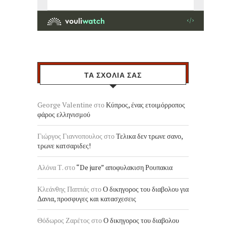
ΤΑ ΣΧΟΛΙΑ ΣΑΣ
George Valentine
στο
Κύπρος, ένας ετοιμόρροπος
φάρος ελληνισμού
Γιώργος Γιαννοπουλος
στο
Τελικα δεν τρωνε σανο,
τρωνε κατσαριδες!
Αλόνα Τ.
στο
“De jure” αποφυλακιση Ρουπακια
Κλεάνθης Παππάς
στο
Ο δικηγορος του διαβολου για
Δανια, προσφυγες και κατασχεσεις
Θόδωρος Ζαρέτος
στο
Ο δικηγορος του διαβολου