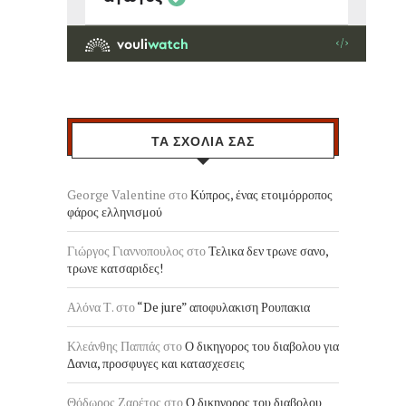
ΤΑ ΣΧΟΛΙΑ ΣΑΣ
George Valentine
στο
Κύπρος, ένας ετοιμόρροπος
φάρος ελληνισμού
Γιώργος Γιαννοπουλος
στο
Τελικα δεν τρωνε σανο,
τρωνε κατσαριδες!
Αλόνα Τ.
στο
“De jure” αποφυλακιση Ρουπακια
Κλεάνθης Παππάς
στο
Ο δικηγορος του διαβολου για
Δανια, προσφυγες και κατασχεσεις
Θόδωρος Ζαρέτος
στο
Ο δικηγορος του διαβολου