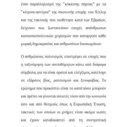
έναν παραλληλισμό της “κόκκινης πόρτας” με τα
“κίτρινα αστέρια” της σκοτεινής εποχής του Χίτλερ
και της τακτικής που υιοθέτησε κατά των Εβραίων,
δείχνουν πως ζωντανεύουν εποχές απάνθρωπων
κοινωνικοπολιτικών χειρισμών που καταργούν κάθε
μορφή δημοκρατίας και ανθρωπίνων δικαιωμάτων.
Ο ανθρώπινος πολιτισμός επιστρέφει σε εποχές που
η ταξινόμηση των ανεπιθύμητων κάτω από διάφορα
σύμβολα, για να είναι ορατοί και ελέγξιμοι, κατέληγε
σε εξάρσεις βίας, ρατσισμού και ξενοφοβίας. Το
ερώτημα που προκύπτει είναι το κατά πόσο μπορούν
και πρέπει να γίνονται ανεκτές τόσο από την κοινωνία
όσο και από θεσμούς όπως η Ευρωπαϊκή Ένωση,
τακτικές των οποίων οι μνήμες είναι ακόμα νωπές
και έχουν καταδικαστεί από τη συντριπτική