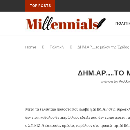
TOP POSTS
ΠΟΛΙΤΙ
Home
Πολιτική
ΔΗΜ.ΑΡ…..το μηλον της Έριδος
ΔΗΜ.ΑΡ…..ΤΟ 
written by
Θεόδω
Μετά τα τελευταία ποσοστά που έλαβε η ΔΗΜ.ΑΡ στις ευρωεκλ
δεν είναι καθόλου θετική. Ο λαός έδειξε πως δεν εμπιστεύεται 
ο ΣΥ.ΡΙΖ.Α έσπευσαν αμέσως να βάλουν στο τραπέζι της ΔΗΜ.Α