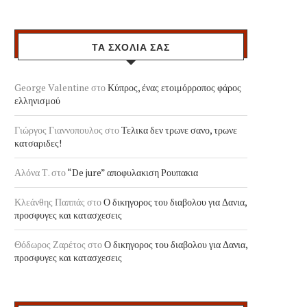
ΣΕΝΑΡΙΑ ΠΟΛΙΤΙΚΩΝ
ΑΜΕΡΙΚΑΝΙΚΕΣ ΕΚΛΟ
ΕΞΕΛΙΞΕΩΝ ΣΤΟΝ ΟΡΙΖΟΝΤΑ
ΠΕΡΙΠΤΩΣΗ BERNIE 
04/02/2018
02/03/2016
ΤΑ ΣΧΟΛΙΑ ΣΑΣ
George Valentine
στο
Κύπρος, ένας ετοιμόρροπος φάρος
ελληνισμού
Γιώργος Γιαννοπουλος
στο
Τελικα δεν τρωνε σανο, τρωνε
κατσαριδες!
Αλόνα Τ.
στο
“De jure” αποφυλακιση Ρουπακια
Κλεάνθης Παππάς
στο
Ο δικηγορος του διαβολου για Δανια,
προσφυγες και κατασχεσεις
Θόδωρος Ζαρέτος
στο
Ο δικηγορος του διαβολου για Δανια,
προσφυγες και κατασχεσεις