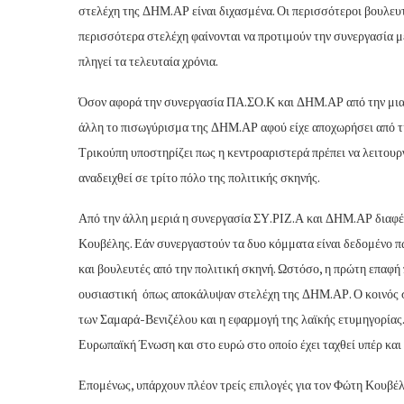
στελέχη της ΔΗΜ.ΑΡ είναι διχασμένα. Οι περισσότεροι βουλευτ
περισσότερα στελέχη φαίνονται να προτιμούν την συνεργασία μ
πληγεί τα τελευταία χρόνια.
Όσον αφορά την συνεργασία ΠΑ.ΣΟ.Κ και ΔΗΜ.ΑΡ από την μια υ
άλλη το πισωγύρισμα της ΔΗΜ.ΑΡ αφού είχε αποχωρήσει από τη
Τρικούπη υποστηρίζει πως η κεντροαριστερά πρέπει να λειτουρ
αναδειχθεί σε τρίτο πόλο της πολιτικής σκηνής.
Από την άλλη μεριά η συνεργασία ΣΥ.ΡΙΖ.Α και ΔΗΜ.ΑΡ διαφέρε
Κουβέλης. Εάν συνεργαστούν τα δυο κόμματα είναι δεδομένο πω
και βουλευτές από την πολιτική σκηνή. Ωστόσο, η πρώτη επαφή 
ουσιαστική όπως αποκάλυψαν στελέχη της ΔΗΜ.ΑΡ. Ο κοινός σ
των Σαμαρά-Βενιζέλου και η εφαρμογή της λαϊκής ετυμηγορίας
Ευρωπαϊκή Ένωση και στο ευρώ στο οποίο έχει ταχθεί υπέρ και
Επομένως, υπάρχουν πλέον τρείς επιλογές για τον Φώτη Κουβέλ