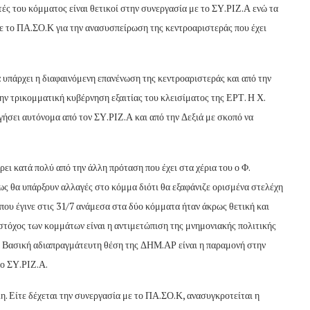
ές του κόμματος είναι θετικοί στην συνεργασία με το ΣΥ.ΡΙΖ.Α ενώ τα
ε το ΠΑ.ΣΟ.Κ για την ανασυσπείρωση της κεντροαριστεράς που έχει
πάρχει η διαφαινόμενη επανένωση της κεντροαριστεράς και από την
ν τρικομματική κυβέρνηση εξαιτίας του κλεισίματος της ΕΡΤ. Η Χ.
γήσει αυτόνομα από τον ΣΥ.ΡΙΖ.Α και από την Δεξιά με σκοπό να
ι κατά πολύ από την άλλη πρόταση που έχει στα χέρια του ο Φ.
ς θα υπάρξουν αλλαγές στο κόμμα διότι θα εξαφάνιζε ορισμένα στελέχη
που έγινε στις 31/7 ανάμεσα στα δύο κόμματα ήταν άκρως θετική και
τόχος των κομμάτων είναι η αντιμετώπιση της μνημονιακής πολιτικής
. Βασική αδιαπραγμάτευτη θέση της ΔΗΜ.ΑΡ είναι η παραμονή στην
 ο ΣΥ.ΡΙΖ.Α.
η. Είτε δέχεται την συνεργασία με το ΠΑ.ΣΟ.Κ, ανασυγκροτείται η