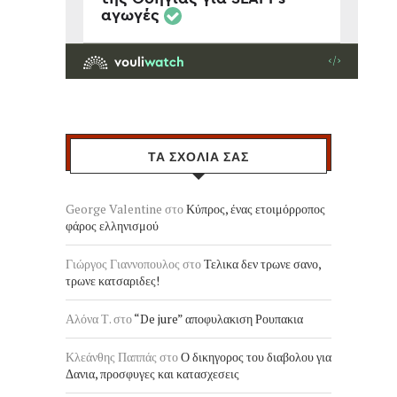
ΤΑ ΣΧΟΛΙΑ ΣΑΣ
George Valentine
στο
Κύπρος, ένας ετοιμόρροπος
φάρος ελληνισμού
Γιώργος Γιαννοπουλος
στο
Τελικα δεν τρωνε σανο,
τρωνε κατσαριδες!
Αλόνα Τ.
στο
“De jure” αποφυλακιση Ρουπακια
Κλεάνθης Παππάς
στο
Ο δικηγορος του διαβολου για
Δανια, προσφυγες και κατασχεσεις