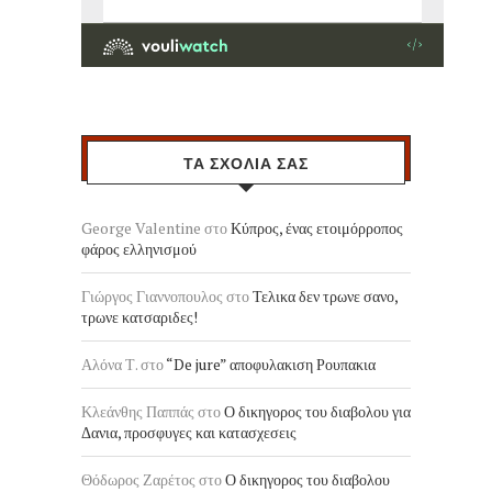
ΤΑ ΣΧΟΛΙΑ ΣΑΣ
George Valentine
στο
Κύπρος, ένας ετοιμόρροπος
φάρος ελληνισμού
Γιώργος Γιαννοπουλος
στο
Τελικα δεν τρωνε σανο,
τρωνε κατσαριδες!
Αλόνα Τ.
στο
“De jure” αποφυλακιση Ρουπακια
Κλεάνθης Παππάς
στο
Ο δικηγορος του διαβολου για
Δανια, προσφυγες και κατασχεσεις
Θόδωρος Ζαρέτος
στο
Ο δικηγορος του διαβολου