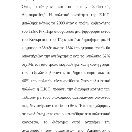
Όπως στάθηκαν και οι πρώην Σοβιετικές
Δημοκρατίες”. Η πολιτική οντότητα της Ε.Κ.Τ.
μειώθηκε κάπως το 2009 όταν ο πρώην κυβερνήτης
του Τέξας Ρικ Πέρι διοργάνωσε μια ψηφοφορία εντός
του Κογκρέσου του Τέξας και ένα δημοψήφισμα. Η
ψηφοφορία έδειξε πως το 18% των γερουσιαστών θα
υποστήριζαν την ανεξαρτησία ενώ το υπόλοιπο 82%
όχι. Με τον ίδιο τρόπο εκφράστηκε και η κοινή γνώμη
των Τεξανών δηλώνοντας σε δημοσκόπηση πως το
60% των πολιτών είναι αντίθετοι. Στον πολιτιστικό
πυλώνα, η Ε.Κ.Τ. προάγει την διαφορετικότητα των
Τεξανών με τους υπόλοιπους αμερικάνους λέγοντας
πως δεν ανήκουν στο ίδιο έθνος. Έτσι προχώρησαν
σε ένα διάταγμα το οποίο κατατέθηκε στο πολιτειακό
κογκρέσο, το διάταγμα αυτό αναφέρει την
αναγνώριση των βιαιοτήτων της Αμερικανικής