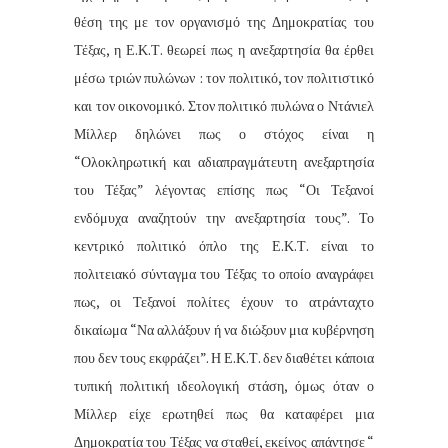
θέση της με τον οργανισμό της Δημοκρατίας του
Τέξας, η Ε.Κ.Τ. θεωρεί πως η ανεξαρτησία θα έρθει
μέσω τριών πυλώνων : τον πολιτικό, τον πολιτιστικό
και τον οικονομικό. Στον πολιτικό πυλώνα ο Ντάνιελ
Μίλλερ δηλώνει πως ο στόχος είναι η
“Ολοκληρωτική και αδιαπραγμάτευτη ανεξαρτησία
του Τέξας” λέγοντας επίσης πως “Οι Τεξανοί
ενδόμυχα αναζητούν την ανεξαρτησία τους”. Το
κεντρικό πολιτικό όπλο της Ε.Κ.Τ. είναι το
πολιτειακό σύνταγμα του Τέξας το οποίο αναγράφει
πως, οι Τεξανοί πολίτες έχουν το ατράνταχτο
δικαίωμα “Να αλλάξουν ή να διώξουν μια κυβέρνηση
που δεν τους εκφράζει”. Η Ε.Κ.Τ. δεν διαθέτει κάποια
τυπική πολιτική ιδεολογική στάση, όμως όταν ο
Μίλλερ είχε ερωτηθεί πως θα καταφέρει μια
Δημοκρατία του Τέξας να σταθεί, εκείνος απάντησε “