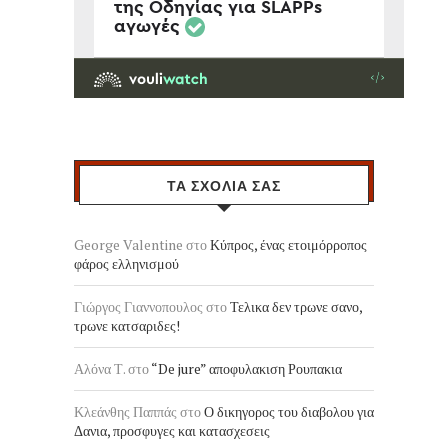
ΤΑ ΣΧΟΛΙΑ ΣΑΣ
George Valentine
στο
Κύπρος, ένας ετοιμόρροπος
φάρος ελληνισμού
Γιώργος Γιαννοπουλος
στο
Τελικα δεν τρωνε σανο,
τρωνε κατσαριδες!
Αλόνα Τ.
στο
“De jure” αποφυλακιση Ρουπακια
Κλεάνθης Παππάς
στο
Ο δικηγορος του διαβολου για
Δανια, προσφυγες και κατασχεσεις