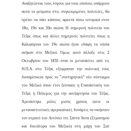
Αναζητώντας τους λόγους για τους οποίους υπάρχουν
αυτά τα ρεύματα στις συγκεκριμένες πολιτείες, θα
πρέπει να πάει κάποιος αρκετά πίσω ιστορικά στον
18ο, 19ο και 20ο αιώνα. Η σημερινή πολιτεία του
Τέξας όπως και άλλες σημερινές πολιτείες όπως η
Καλιφόρνια τον 19ο αιώνα ήταν εδάφη τα οποία
ανήκαν στο Μεξικό. Όμως αυτό άλλαξε στις 2
Οκτωβρίου του 1835 όταν οι μετανάστες από τις
Η.Π.Α. στο Τέξας εξέφρασαν την πολιτική τους
δυσαρέσκεια προς το “συντηρητικό” νέο σύνταγμα
του Μεξικό όπου έτσι ξέσπασε η Επανάσταση του
Τέξας ή Πόλεμος για την ανεξαρτησία του Τέξας.
Χρειάστηκε μόλις μισός χρόνος ώστε οι
μεταναστευτικές αμερικανικές δυνάμεις να νικήσουν
τον στρατό του Αντόνιο ντε Σάντα Άννα (Στρατηγού
και δικτάτορα του Μεξικό) στη μάχη του Σαν