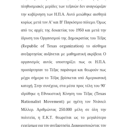
πληθυσμιακές μερίδες των τεξανών δεν αναγνώριζαν
την κυβέρνηση των Η.Π.Α. Αυτό μειώθηκε αισθητά
κυρίως μετά τον Α’ και Β’ Παγκόσμιο πόλεμο. Όμως
από τις αρχές της δεκαετίας του 1950 και μετά την
ίδρυση του Οργανισμού της Δημοκρατίας του Τέξας
(Republic of Texas organization) το αίσθημα
ανεξαρτησίας αυξάνεται με μαθηματική ακρίβεια. Ο
οργανισμός αυτός υποστηρίζει πως οι Η.Π.Α.
προσάρτησαν το Τέξας παράνομα και θεωρούν πως
μέχρι σήμερα το Τέξας βρίσκεται υπό Αμερικανική
κατοχή. Στην συνέχεια, στα μέσα προς τέλη του 90΄
ιδρύθηκε η Εθνικιστική Κίνηση του Τέξας (Texas
Nationalist Movement) με ηγέτη τον Ντάνιελ
Μίλλερ. Αριθμώντας 250.000 μέλη σε όλη την
πολιτεία, η Ε.Κ.Τ. θεωρείται ως το μεγαλύτερο
εγχείρημα για την ανεξαρτησία. Διαφοροποιώντας την