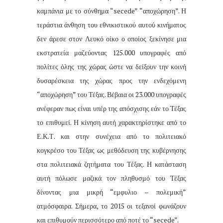
καμπάνια με το σύνθημα “secede” “αποχώρηση”. Η
τεράστια άνθηση του εθνικιστικού αυτού κινήματος
δεν άρεσε στον Λευκό οίκο ο οποίος ξεκίνησε μια
εκστρατεία μαζεύοντας 125.000 υπογραφές από
πολίτες όλης της χώρας ώστε να δείξουν την κοινή
δυσαρέσκεια της χώρας προς την ενδεχόμενη
“αποχώρηση” του Τέξας. Βέβαια οι 23.000 υπογραφές
ανέφεραν πως είναι υπέρ της απόσχισης εάν το Τέξας
το επιθυμεί. Η κίνηση αυτή χαρακτηρίστηκε από το
Ε.Κ.Τ. και στην συνέχεια από το πολιτειακό
κογκρέσο του Τέξας ως μεθόδευση της κυβέρνησης
στα πολιτειακά ζητήματα του Τέξας. Η κατάσταση
αυτή πόλωσε μαζικά τον πληθυσμό του Τέξας
δίνοντας μια μικρή “εμφυλιο – πολεμική”
ατμόσφαιρα. Σήμερα, το 2015 οι τεξανοί φωνάζουν
και επιθυμούν περισσότερο από ποτέ το “secede”
.