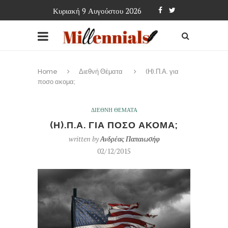
Κυριακή 9 Αυγούστου 2026
Home
Διεθνή Θέματα
(Η).Π.Α. για
ποσο ακομα;
ΔΙΕΘΝΗ ΘΕΜΑΤΑ
(Η).Π.Α. ΓΙΑ ΠΟΣΟ ΑΚΟΜΑ;
written by
Ανδρέας Παπαιωσήφ
02/12/2015