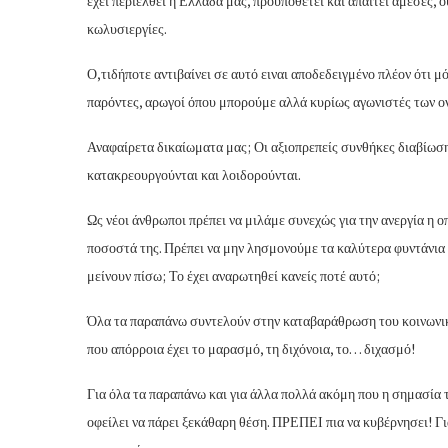
έχει περιέλθει η Ελλάδα μας, προϋποθέτει και απαιτεί άμεσες,
κωλυσιεργίες.
Ο,τιδήποτε αντιβαίνει σε αυτό ειναι αποδεδειγμένο πλέον ότι μ
παρόντες, αρωγοί όπου μπορούμε αλλά κυρίως αγωνιστές των ον
Αναφαίρετα δικαίωματα μας; Οι αξιοπρεπείς συνθήκες διαβίωσης
κατακρεουργούνται και λοιδορούνται.
Ως νέοι άνθρωποι πρέπει να μιλάμε συνεχώς για την ανεργία η 
ποσοστά της. Πρέπει να μην λησμονούμε τα καλύτερα φυντάνια μ
μείνουν πίσω; Το έχει αναρωτηθεί κανείς ποτέ αυτό;
Όλα τα παραπάνω συντελούν στην καταβαράθρωση του κοινωνικο
που απόρροια έχει το μαρασμό, τη διχόνοια, το… διχασμό!
Για όλα τα παραπάνω και για άλλα πολλά ακόμη που η σημασία τ
οφείλει να πάρει ξεκάθαρη θέση. ΠΡΕΠΕΙ πια να κυβέρνησει! 