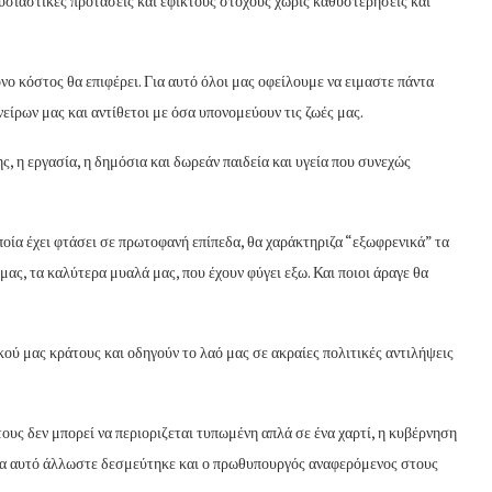
 ουσιαστικές προτάσεις και εφικτούς στόχους χωρίς καθυστερήσεις και
όνο κόστος θα επιφέρει. Για αυτό όλοι μας οφείλουμε να ειμαστε πάντα
είρων μας και αντίθετοι με όσα υπονομεύουν τις ζωές μας.
, η εργασία, η δημόσια και δωρεάν παιδεία και υγεία που συνεχώς
οποία έχει φτάσει σε πρωτοφανή επίπεδα, θα χαράκτηριζα “εξωφρενικά” τα
ας, τα καλύτερα μυαλά μας, που έχουν φύγει εξω. Και ποιοι άραγε θα
ύ μας κράτους και οδηγούν το λαό μας σε ακραίες πολιτικές αντιλήψεις
ους δεν μπορεί να περιοριζεται τυπωμένη απλά σε ένα χαρτί, η κυβέρνηση
Για αυτό άλλωστε δεσμεύτηκε και ο πρωθυπουργός αναφερόμενος στους