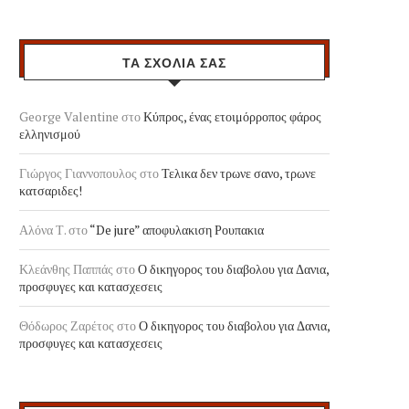
ΤΑ ΣΧΟΛΙΑ ΣΑΣ
George Valentine
στο
Κύπρος, ένας ετοιμόρροπος φάρος
ελληνισμού
Γιώργος Γιαννοπουλος
στο
Τελικα δεν τρωνε σανο, τρωνε
κατσαριδες!
Αλόνα Τ.
στο
“De jure” αποφυλακιση Ρουπακια
Κλεάνθης Παππάς
στο
Ο δικηγορος του διαβολου για Δανια,
προσφυγες και κατασχεσεις
Θόδωρος Ζαρέτος
στο
Ο δικηγορος του διαβολου για Δανια,
προσφυγες και κατασχεσεις