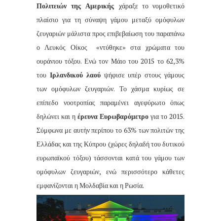
Πολιτειών της Αμερικής
χάραξε το νομοθετικό
πλαίσιο για τη σύναψη γάμου μεταξύ ομόφυλων
ζευγαριών μάλιστα προς επιβεβαίωση του παραπάνω
ο Λευκός Οίκος
«ντύθηκε» στα χρώματα του
ουράνιου τόξου. Ενώ τον Μάιο του 2015 το 62,3%
του
Ιρλανδικού λαού
ψήφισε υπέρ στους γάμους
των ομόφυλων ζευγαριών. Το χάσμα κυρίως σε
επίπεδο νοοτροπίας παραμένει αγεφύρωτο όπως
δηλώνει και η
έρευνα Ευρωβαρόμετρο
για το 2015.
Σύμφωνα με αυτήν περίπου το 63% των πολιτών της
Ελλάδας και της Κύπρου (χώρες δηλαδή του δυτικού
ευρωπαϊκού τόξου) τάσσονται κατά του γάμου των
ομόφυλων ζευγαριών, ενώ περισσότερο κάθετες
εμφανίζονται η Μολδαβία και η Ρωσία.