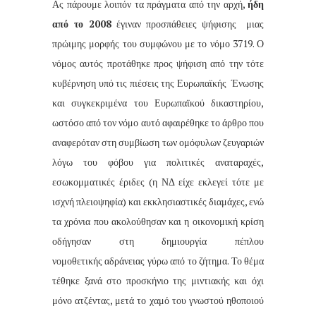
Ας πάρουμε λοιπόν τα πράγματα από την αρχή,
ήδη
από το 2008
έγιναν προσπάθειες ψήφισης
μιας
πρώιμης μορφής του συμφώνου με το νόμο 3719. Ο
νόμος αυτός προτάθηκε προς ψήφιση από την τότε
κυβέρνηση υπό τις πιέσεις της Ευρωπαϊκής
Ένωσης
και συγκεκριμένα του Ευρωπαϊκού δικαστηρίου,
ωστόσο από τον νόμο αυτό αφαιρέθηκε το άρθρο που
αναφερόταν στη συμβίωση των ομόφυλων ζευγαριών
λόγω του φόβου για πολιτικές αναταραχές,
εσωκομματικές έριδες (η ΝΔ είχε εκλεγεί τότε με
ισχνή πλειοψηφία) και εκκλησιαστικές διαμάχες, ενώ
τα χρόνια που ακολούθησαν και η οικονομική κρίση
οδήγησαν στη δημιουργία πέπλου
νομοθετικής
αδράνειας
γύρω από το ζήτημα. Το θέμα
τέθηκε ξανά στο προσκήνιο της μιντιακής και όχι
μόνο ατζέντας, μετά το χαμό του γνωστού ηθοποιού