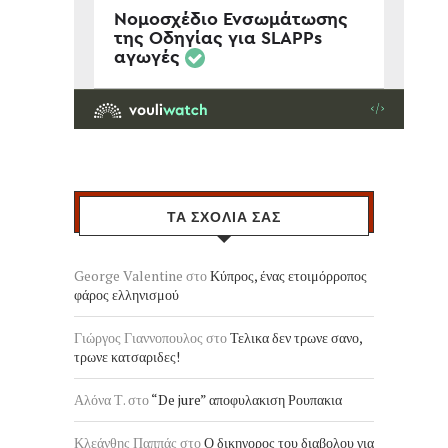
ΤΑ ΣΧΟΛΙΑ ΣΑΣ
George Valentine
στο
Κύπρος, ένας ετοιμόρροπος
φάρος ελληνισμού
Γιώργος Γιαννοπουλος
στο
Τελικα δεν τρωνε σανο,
τρωνε κατσαριδες!
Αλόνα Τ.
στο
“De jure” αποφυλακιση Ρουπακια
Κλεάνθης Παππάς
στο
Ο δικηγορος του διαβολου για