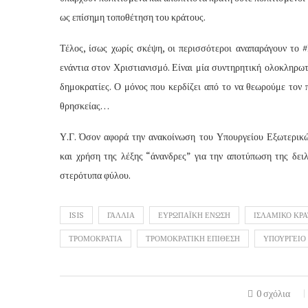
ως επίσημη τοποθέτηση του κράτους.
Τέλος, ίσως χωρίς σκέψη, οι περισσότεροι αναπαράγουν το 
ενάντια στον Χριστιανισμό. Είναι μία συντηρητική ολοκληρωτ
δημοκρατίες. Ο μόνος που κερδίζει από το να θεωρούμε τον
θρησκείας…
Υ.Γ. Όσον αφορά την ανακοίνωση του Υπουργείου Εξωτερικών
και χρήση της λέξης “άνανδρες” για την αποτύπωση της δειλ
στερότυπα φύλου.
ISIS
ΓΑΛΛΙΑ
ΕΥΡΩΠΑΪΚΗ ΕΝΩΣΗ
ΙΣΛΑΜΙΚΟ ΚΡ
ΤΡΟΜΟΚΡΑΤΙΑ
ΤΡΟΜΟΚΡΑΤΙΚΗ ΕΠΙΘΕΣΗ
ΥΠΟΥΡΓΕΙΟ
0 σχόλια