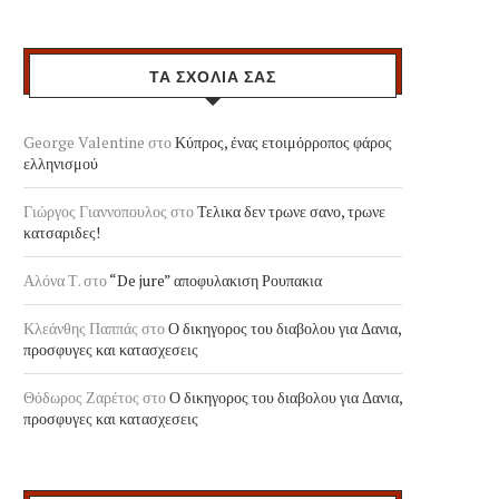
ΤΑ ΣΧΟΛΙΑ ΣΑΣ
George Valentine
στο
Κύπρος, ένας ετοιμόρροπος φάρος
ελληνισμού
Γιώργος Γιαννοπουλος
στο
Τελικα δεν τρωνε σανο, τρωνε
κατσαριδες!
Αλόνα Τ.
στο
“De jure” αποφυλακιση Ρουπακια
Κλεάνθης Παππάς
στο
Ο δικηγορος του διαβολου για Δανια,
προσφυγες και κατασχεσεις
Θόδωρος Ζαρέτος
στο
Ο δικηγορος του διαβολου για Δανια,
προσφυγες και κατασχεσεις