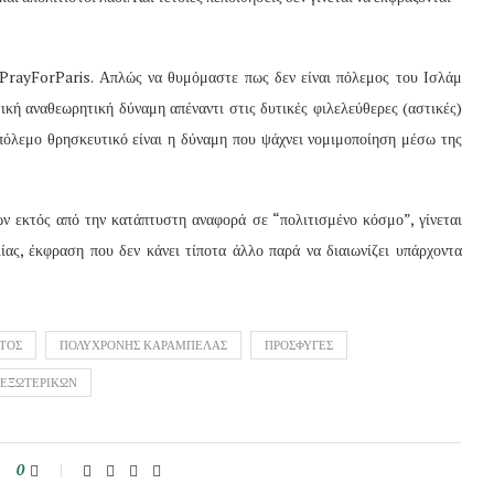
#PrayForParis. Απλώς να θυμόμαστε πως δεν είναι πόλεμος του Ισλάμ
ική αναθεωρητική δύναμη απέναντι στις δυτικές φιλελεύθερες (αστικές)
 πόλεμο θρησκευτικό είναι η δύναμη που ψάχνει νομιμοποίηση μέσω της
 εκτός από την κατάπτυστη αναφορά σε “πολιτισμένο κόσμο”, γίνεται
ίας, έκφραση που δεν κάνει τίποτα άλλο παρά να διαιωνίζει υπάρχοντα
ΑΤΟΣ
ΠΟΛΥΧΡΟΝΗΣ ΚΑΡΑΜΠΕΛΑΣ
ΠΡΟΣΦΥΓΕΣ
 ΕΞΩΤΕΡΙΚΩΝ
0