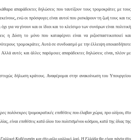
ξεκάθαρα απαράδεκτες δηλώσεις που ταυτίζουν τους τρομοκράτες με τους
κείνους, ενώ οι πρόσφυγες είναι αυτοί που ρισκάρουν τη ζωή τους και τις
χι για να γίνουν και οι ίδιοι και το κλείσιμο των συνόρων είναι πολιτική
εις η Δύση το μόνο που καταφέρνει είναι να ριζοσπαστικοποιεί και
σσότερους τρομοκράτες. Αυτά σε συνδυασμό με την έλλειψη οποιασδήποτε
. Αλλά αυτές και άλλες παρόμοιες απαράδεκτες δηλώσεις είναι, πλέον με
υστυχώς δήλωση κράτους. Αναφέρομαι στην ανακοίνωση του Υπουργείου
ρες πολύνεκρες τρομοκρατικές επιθέσεις που έλαβαν χώρα, προ ολίγου, στο
λίας, είναι επιθέσεις κατά όλου του πολιτισμένου κόσμου, κατά της ίδιας της
Γαλλική Κυβέρνηση και στο φίλο γαλλικό λαό. Η Ελλάδα θα είναι πάντα στο