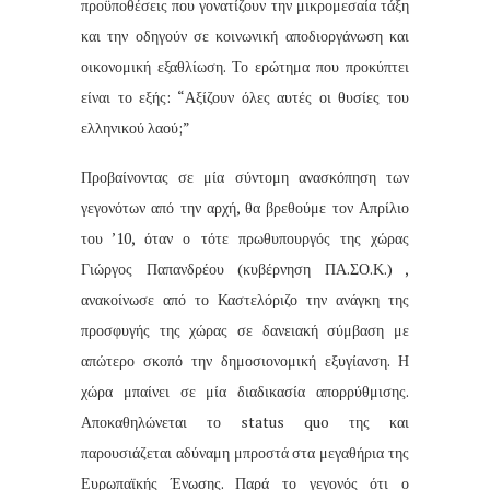
προϋποθέσεις που γονατίζουν την μικρομεσαία τάξη
και την οδηγούν σε κοινωνική αποδιοργάνωση και
οικονομική εξαθλίωση. Το ερώτημα που προκύπτει
είναι το εξής: “Αξίζουν όλες αυτές οι θυσίες του
ελληνικού λαού;”
Προβαίνοντας σε μία σύντομη ανασκόπηση των
γεγονότων από την αρχή, θα βρεθούμε τον Απρίλιο
του ’10, όταν ο τότε πρωθυπουργός της χώρας
Γιώργος Παπανδρέου (κυβέρνηση ΠΑ.ΣΟ.Κ.) ,
ανακοίνωσε από το Καστελόριζο την ανάγκη της
προσφυγής της χώρας σε δανειακή σύμβαση με
απώτερο σκοπό την δημοσιονομική εξυγίανση. Η
χώρα μπαίνει σε μία διαδικασία απορρύθμισης.
Αποκαθηλώνεται το status quo της και
παρουσιάζεται αδύναμη μπροστά στα μεγαθήρια της
Ευρωπαϊκής Ένωσης. Παρά το γεγονός ότι ο