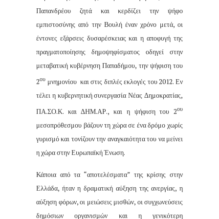
Παπανδρέου ζητά και κερδίζει την ψήφο
εμπιστοσύνης από την Βουλή έναν χρόνο μετά, οι
έντονες εξάρσεις δυσαρέσκειας και η αποφυγή της
πραγματοποίησης δημοψηφίσματος οδηγεί στην
μεταβατική κυβέρνηση Παπαδήμου, την ψήφιση του
ου
2
μνημονίου
και στις διπλές εκλογές του 2012. Εν
τέλει η κυβερνητική συνεργασία Νέας Δημοκρατίας,
ου
ΠΑ.ΣΟ.Κ. και ΔΗΜ.ΑΡ., και η ψήφιση του 2
μεσοπρόθεσμου βάζουν τη χώρα σε ένα δρόμο χωρίς
γυρισμό και τονίζουν την αναγκαιότητα του να μείνει
η χώρα στην Ευρωπαϊκή Ένωση.
Κάποια από τα “αποτελέσματα” της κρίσης στην
Ελλάδα, ήταν η δραματική αύξηση της ανεργίας, η
αύξηση φόρων, οι μειώσεις μισθών, οι συγχωνεύσεις
δημόσιων οργανισμών και η γενικότερη