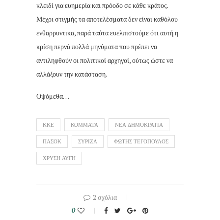
κλειδί για ευημερία και πρόοδο σε κάθε κράτος.
Μέχρι στιγμής τα αποτελέσματα δεν είναι καθόλου
ενθαρρυντικα, παρά ταύτα ευελπιστούμε ότι αυτή η
κρίση περνά πολλά μηνύματα που πρέπει να
αντιληφθούν οι πολιτικοί αρχηγοί, ούτως ώστε να
αλλάξουν την κατάσταση.
Οψόμεθα…
ΚΚΕ
ΚΟΜΜΑΤΑ
ΝΕΑ ΔΗΜΟΚΡΑΤΙΑ
ΠΑΣΟΚ
ΣΥΡΙΖΑ
ΦΩΤΗΣ ΤΕΓΟΠΟΥΛΟΣ
ΧΡΥΣΗ ΑΥΓΗ
2 σχόλια
0