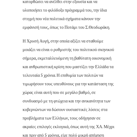
κατορθώσει να ανέλθει στην εξουσία και να
υλοποιήσει το φιλόδοξο πρόγραμμά του, την ίδια
στιγμή που νέα πολιτικά σχήματα κάνουν την
εμφάνισή τους, όπως το Ποτάμι του Σ.Θεοδωράκη.
Η Χρυσή Αυγή, στην οποία αξίζει να σταθούμε
μοιάζει να είναι ο ρυθμιστής του πολιτικού σκηνικού
σήμερα, εκμεταλλευόμενη τη βαθύτατη οικονομική
και ανθρωπιστική κρίση που μαστίζει την Ελλάδα τα
τελευταία 5 χρόνια. Η επιθυμία των πολιτών να
τιμωρήσουν τους υπευθύνους για την κατάσταση της
χώρας είναι αυτή που σε μεγάλο βαθμό, σε
συνδυασμό με τη φτώχεια και την ανικανότητα των
κυβερνώντων να δώσουν ουσιαστικές λύσεις στα
προβλήματα των Ελλήνων, τους οδήγησαν σε
ακραίες επιλογές εκλογικά, όπως αυτή της ΧΑ. Μέχρι
και πριν από 5 χρόνια, είχε πολύ μικρή απήχηση