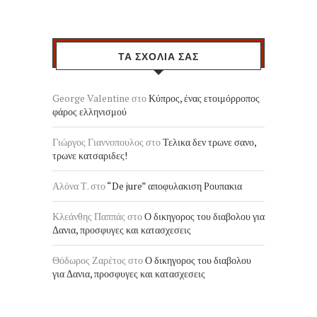
ΤΑ ΣΧΟΛΙΑ ΣΑΣ
George Valentine
στο
Κύπρος, ένας ετοιμόρροπος
φάρος ελληνισμού
Γιώργος Γιαννοπουλος
στο
Τελικα δεν τρωνε σανο,
τρωνε κατσαριδες!
Αλόνα Τ.
στο
“De jure” αποφυλακιση Ρουπακια
Κλεάνθης Παππάς
στο
Ο δικηγορος του διαβολου για
Δανια, προσφυγες και κατασχεσεις
Θόδωρος Ζαρέτος
στο
Ο δικηγορος του διαβολου
για Δανια, προσφυγες και κατασχεσεις