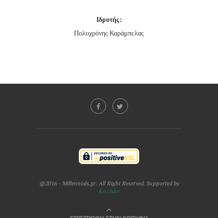
Ιδρυτής:
Πολυχρόνης Καράμπελας
@2016 - Millennials.gr. All Right Reserved. Supported by
Kn13dev