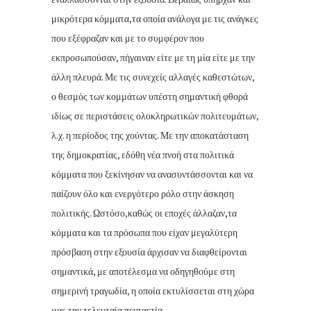
μικρότερα κόμματα,τα οποία ανάλογα με τις ανάγκες
που εξέφραζαν και με το συμφέρον που
εκπροσωπούσαν, πήγαιναν είτε με τη μία είτε με την
άλλη πλευρά. Με τις συνεχείς αλλαγές καθεστώτων,
ο θεσμός των κομμάτων υπέστη σημαντική φθορά
ιδίως σε περιστάσεις ολοκληρωτικών πολιτευμάτων,
λ.χ. η περίοδος της χούντας. Με την αποκατάσταση
της δημοκρατίας, εδόθη νέα πνοή στα πολιτικά
κόμματα που ξεκίνησαν να ανασυντάσσονται και να
παίζουν όλο και ενεργότερο ρόλο στην άσκηση
πολιτικής. Ωστόσο,καθώς οι εποχές άλλαζαν,τα
κόμματα και τα πρόσωπα που είχαν μεγαλύτερη
πρόσβαση στην εξουσία άρχισαν να διαφθείρονται
σημαντικά, με αποτέλεσμα να οδηγηθούμε στη
σημερινή τραγωδία, η οποία εκτυλίσσεται στη χώρα
μας την τελευταία πενταετία.