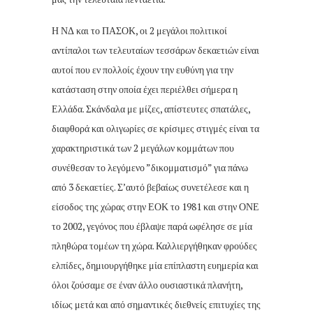
Η ΝΔ και το ΠΑΣΟΚ, οι 2 μεγάλοι πολιτικοί
αντίπαλοι των τελευταίων τεσσάρων δεκαετιών είναι
αυτοί που εν πολλοίς έχουν την ευθύνη για την
κατάσταση στην οποία έχει περιέλθει σήμερα η
Ελλάδα. Σκάνδαλα με μίζες, απίστευτες σπατάλες,
διαφθορά και ολιγωρίες σε κρίσιμες στιγμές είναι τα
χαρακτηριστικά των 2 μεγάλων κομμάτων που
συνέθεσαν το λεγόμενο ”δικομματισμό” για πάνω
από 3 δεκαετίες. Σ’αυτό βεβαίως συνετέλεσε και η
είσοδος της χώρας στην ΕΟΚ το 1981 και στην ΟΝΕ
το 2002, γεγόνος που έβλαψε παρά ωφέλησε σε μία
πληθώρα τομέων τη χώρα. Καλλιεργήθηκαν φρούδες
ελπίδες, δημιουργήθηκε μία επίπλαστη ευημερία και
όλοι ζούσαμε σε έναν άλλο ουσιαστικά πλανήτη,
ιδίως μετά και από σημαντικές διεθνείς επιτυχίες της