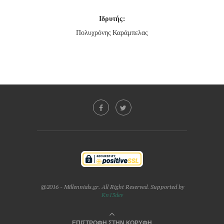
Ιδρυτής:
Πολυχρόνης Καράμπελας
@2016 - Millennials.gr. All Right Reserved. Supported by
Kn13dev
ΕΠΙΣΤΡΟΦΗ ΣΤΗΝ ΚΟΡΥΦΗ