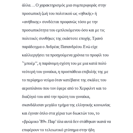
άλλα…. Ο χαρακτηρισμός μια συμπεριφοράς στην
προσωπική ζωή του πολιτικού ως «ηθικής» ή
«ανήθικης» συνδέεται προφανώς τόσο με την
προσωπικότητα του εμπλεκόμενου όσο και με τις
πολιτικές συνθήκες της εκάστοτε εποχής. Τρανό
παράδειγμα ο Ανδρέας Παπανδρέου. Ενώ είχε
καλλιεργήσει τα προηγούμενα χρόνια το προφίλ του
‘’μποέμ’’, η παράνομη σχέση του με μια κατά πολύ
νεότερή του γυναίκα, η προσπάθεια επιβολής της με
το περίφημο νεύμα όταν κατέβαινε της σκάλες του
αεροπλάνου που τον έφερε από το Χερφιλντ και το
διαζύγιό του από την πρώτη του γυναίκα,
σκανδάλισαν μεγάλο τμήμα της ελληνικής κοινωνίας
και έγιναν όπλο στα χέρια των διωκτών του, το
«βρώμικο ‘89». Παρ’ όλα αυτά δεν στάθηκαν ικανά να
επιφέρουν το τελειωτικό χτύπημα στην ήδη