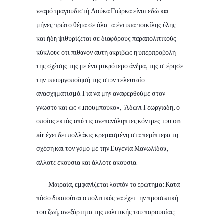
νεαρό τραγουδιστή Λούκα Γιώρκα είναι εδώ και
μήνες πρώτο θέμα σε όλα τα έντυπα ποικίλης ύλης
και ήδη ψιθυρίζεται σε διαφόρους παραπολιτικούς
κύκλους ότι πιθανόν αυτή ακριβώς η υπερπροβολή
της σχέσης της με ένα μικρότερο άνδρα, της στέρησε
την υπουργοποίησή της στον τελευταίο
ανασχηματισμό. Για να μην αναφερθούμε στον
γνωστό και ως «μπουμπούκο», Άδωνι Γεωργιάδη, ο
οποίος εκτός από τις ανεπανάληπτες κόντρες του on
air έχει δει πολλάκις κρεμασμένη στα περίπτερα τη
σχέση και τον γάμο με την Ευγενία Μανωλίδου,
άλλοτε εκούσια και άλλοτε ακούσια.
Μοιραία, εμφανίζεται λοιπόν το ερώτημα: Κατά
πόσο δικαιούται ο πολιτικός να έχει την προσωπική
του ζωή, ανεξάρτητα της πολιτικής του παρουσίας;