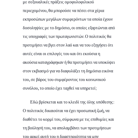
με σεξουαλικές πράξεις ομοφυλοφιλικού
περιεχομένου, θα μπορούσε να πέσει στα χέρια
εκπροσώπων μεγάλων συμφερόντων τα οποία έχουν
δοσοληψίες με το δημόσιο, οι οποίες εξαρτώνται από
τις υπογραφές των πρωταγωνιστών. Ο πολιτικός θα
προτιμήσει να βγει στον λαό και να του εξηγήσει ότι
αυτές είναι οι επιλογές του και ότι εκούσια η
ακούσια καταγράφηκαν ή θα προτιμήσει να υποκύψει
στον εκβιασμό για να διαφυλάξει τη δημόσια εικόνα
του, σε βάρος του συμφέροντος του κοινωνικού
συνόλου, το οποίο έχει ταχθεί να υπηρετεί;
Εδώ βρίσκεται και το κλειδί της όλης υπόθεσης:
Ο πολιτικός δικαιούται να έχει προσωπική ζωή, να
διαθέτει το κορμί του, σύμφωνα με τις επιθυμίες και
τη βούλησή του, να απολαμβάνει των προτιμήσεων
του αρκεί αυτή του η δραστηριότητα να μην