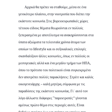
Αρχικά θα πρέπει να σταθούμε, μέσα σε ένα
γενικότερο πλαίσιο, στην νοοτροπία που διέπει την
εκάστοτε κοινωνία. Στις βορειοευρωπαϊκές χώρες
τέτοιου είδους θέματα θεωρούνται εν πολλοίς
ξεπερασμένα με αποτέλεσμα να ανακηρύσσονται στα
ύπατα αξιώματα τα τελευταία χρόνια άτομα των
οποίων το lifestyle και οι σεξουαλικές επιλογές
σκανδαλίζουν άλλες κοινωνίες, όπως εν πολλοίς οι
μεσογειακές αλλά και ένα μεγάλο τμήμα των ΗΠΑ,
όπου το πρότυπο του πολιτικού είναι συγκεκριμένο
δεν αποτρέπει πολλές παρακλήσεις: Στρέιτ και καλός
οικογενειάρχης – καλή μητέρα, σύμφωνα με τις
παραδόσεις της εκάστοτε κοινωνίας. Γι΄ αυτό τον
λόγο άλλωστε διάφορες ‘’παρεκτροπές’’ γίνονται
αμέσως πρώτο θέμα στις περιοχές αυτές. Είναι
βεβαίως ανούσιο έως και ανόητο να μπούμε στη