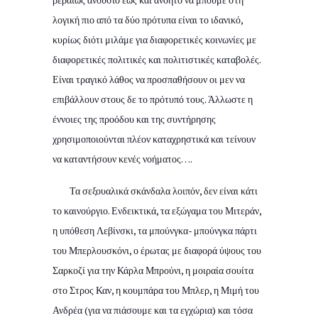
λογική πιο από τα δύο πρότυπα είναι το ιδανικό,
κυρίως διότι μιλάμε για διαφορετικές κοινωνίες με
διαφορετικές πολιτικές και πολιτιστικές καταβολές.
Είναι τραγικό λάθος να προσπαθήσουν οι μεν να
επιβάλλουν στους δε το πρότυπό τους. Άλλωστε η
έννοιες της προόδου και της συντήρησης
χρησιμοποιούνται πλέον καταχρηστικά και τείνουν
να καταντήσουν κενές νοήματος….
Τα σεξουαλικά σκάνδαλα λοιπόν, δεν είναι κάτι
το καινούργιο. Ενδεικτικά, τα εξώγαμα του Μιτεράν,
η υπόθεση Λεβίνσκι, τα μπούνγκα- μπούνγκα πάρτι
του Μπερλουσκόνι, ο έρωτας με διαφορά ύψους του
Σαρκοζί για την Κάρλα Μπρούνι, η μοιραία σουίτα
στο Στρος Καν, η κουμπάρα του Μπλερ, η Μιμή του
Ανδρέα (για να πιάσουμε και τα εγχώρια) και τόσα