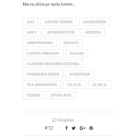
Και εις άλλα με υγεία λοιπόν…
2015
ΑΛΕΞΗΣ ΤΣΙΠΡΑΣ
ΑΝΑΣΚΟΠΗΣΗ
ΑΝΕΛ
ΑΝΤΙΠΟΛΙΤΕΥΣΗ
ΑΡΙΣΤΕΡΑ
ΔΗΜΟΨΗΦΙΣΜΑ
ΕΚΛΟΓΕΣ
ΕΛΕΑΝΑ ΝΙΚΟΛΑΟΥ
ΕΛΛΑΔΑ
ΕΛΛΗΝΙΚΟ ΠΟΛΙΤΙΚΟ ΣΥΣΤΗΜΑ
ΕΥΡΩΠΑΪΚΗ ΕΝΩΣΗ
ΚΥΒΕΡΝΗΣΗ
ΝΕΑ ΔΗΜΟΚΡΑΤΙΑ
ΠΑ.ΣΟ.Κ.
ΣΥ.ΡΙΖ.Α.
ΤΣΙΠΡΑΣ
ΧΡΥΣΗ ΑΥΓΗ
0 σχόλια
0