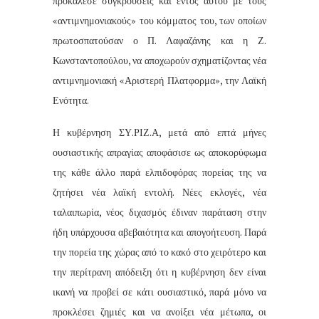
προκάλεσε συγκρούσεις και εντός αυτού με τους
«αντιμνημονιακούς» του κόμματος του, των οποίων
πρωτοσπατούσαν ο Π. Λαφαζάνης και η Ζ.
Κωνσταντοπούλου, να αποχωρούν σχηματίζοντας νέα
αντιμνημονιακή «Αριστερή Πλατφορμα», την Λαϊκή
Ενότητα.
Η κυβέρνηση ΣΥ.ΡΙΖ.Α, μετά από επτά μήνες
ουσιαστικής απραγίας αποφάσισε ως αποκορύφωμα
της κάθε άλλο παρά ελπιδοφόρας πορείας της να
ζητήσει νέα λαϊκή εντολή. Νέες εκλογές, νέα
ταλαιπωρία, νέος διχασμός έδιναν παράταση στην
ήδη υπάρχουσα αβεβαιότητα και απογοήτευση. Παρά
την πορεία της χώρας από το κακό στο χειρότερο και
την περίτρανη απόδειξη ότι η κυβέρνηση δεν είναι
ικανή να προβεί σε κάτι ουσιαστικό, παρά μόνο να
προκλέσει ζημιές και να ανοίξει νέα μέτωπα, οι