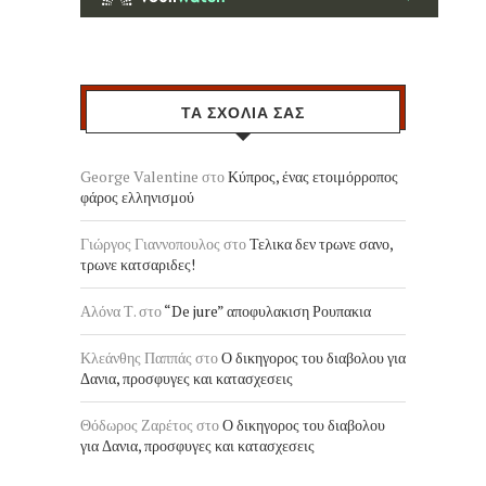
ΤΑ ΣΧΟΛΙΑ ΣΑΣ
George Valentine
στο
Κύπρος, ένας ετοιμόρροπος
φάρος ελληνισμού
Γιώργος Γιαννοπουλος
στο
Τελικα δεν τρωνε σανο,
τρωνε κατσαριδες!
Αλόνα Τ.
στο
“De jure” αποφυλακιση Ρουπακια
Κλεάνθης Παππάς
στο
Ο δικηγορος του διαβολου για
Δανια, προσφυγες και κατασχεσεις
Θόδωρος Ζαρέτος
στο
Ο δικηγορος του διαβολου
για Δανια, προσφυγες και κατασχεσεις