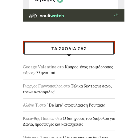
ΤΑ ΣΧΟΛΙΑ ΣΑΣ
George Valentine
στο
Κύπρος, ένας ετοιμόρροπος
φάρος ελληνισμού
Γιώργος Γιαννοπουλος
στο
Τελικα δεν τρωνε σανο,
τρωνε κατσαριδες!
Αλόνα Τ.
στο
“De jure” αποφυλακιση Ρουπακια
Κλεάνθης Παππάς
στο
Ο δικηγορος του διαβολου για
Δανια, προσφυγες και κατασχεσεις
Θόδωρος Ζαρέτος
στο
Ο δικηγορος του διαβολου