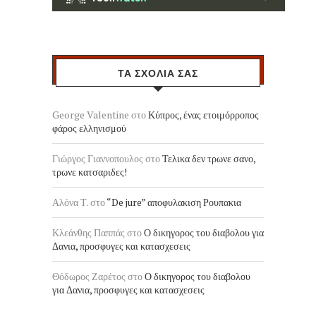
ΤΑ ΣΧΟΛΙΑ ΣΑΣ
George Valentine
στο
Κύπρος, ένας ετοιμόρροπος
φάρος ελληνισμού
Γιώργος Γιαννοπουλος
στο
Τελικα δεν τρωνε σανο,
τρωνε κατσαριδες!
Αλόνα Τ.
στο
“De jure” αποφυλακιση Ρουπακια
Κλεάνθης Παππάς
στο
Ο δικηγορος του διαβολου για
Δανια, προσφυγες και κατασχεσεις
Θόδωρος Ζαρέτος
στο
Ο δικηγορος του διαβολου
για Δανια, προσφυγες και κατασχεσεις