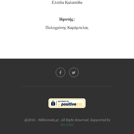
Ελπίδα Καλαπόθα
Ιδρυτής:
Πολυχρόνης Καράμπελας
@2016 - Millennials.gr. All Right Reserved. Supported by
Kn13dev