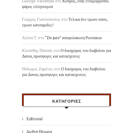
George Valentine
στο
Κύπρος, ένας ετοιμόρροπος
φάρος ελληνισμού
Γιώργος Γιαννοπουλος
στο
Τελικα δεν τρωνε σανο,
τρωνε κατσαριδες!
Αλόνα Τ.
στο
“De jure” αποφυλακιση Ρουπακια
Κλεάνθης Παππάς
στο
Ο δικηγορος του διαβολου για
Δανια, προσφυγες και κατασχεσεις
Θόδωρος Ζαρέτος
στο
Ο δικηγορος του διαβολου
για Δανια, προσφυγες και κατασχεσεις
ΚΑΤΗΓΟΡΙΕΣ
Editorial
Διεθνή Θέματα