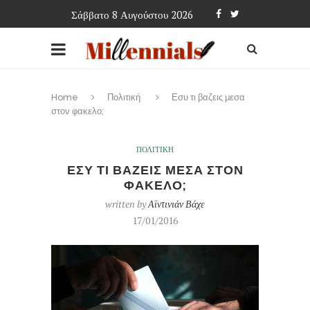
Σάββατο 8 Αυγούστου 2026
Home
Πολιτική
Εσυ τι βαζεις μεσα
στον φακελο;
ΠΟΛΙΤΙΚΗ
ΕΣΥ ΤΙ ΒΑΖΕΙΣ ΜΕΣΑ ΣΤΟΝ
ΦΑΚΕΛΟ;
written by
Αϊντινιάν Βάχε
17/01/2016