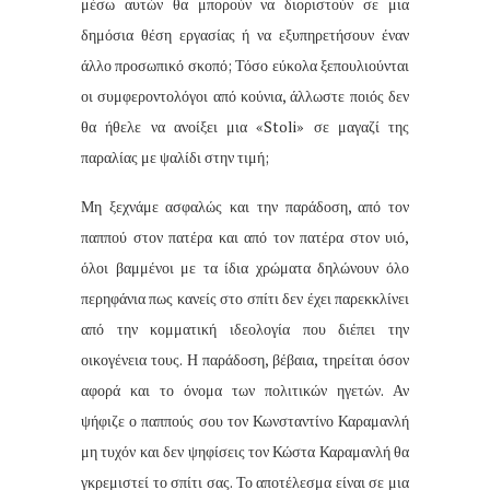
μέσω αυτών θα μπορούν να διοριστούν σε μια
δημόσια θέση εργασίας ή να εξυπηρετήσουν έναν
άλλο προσωπικό σκοπό; Τόσο εύκολα ξεπουλιούνται
οι συμφεροντολόγοι από κούνια, άλλωστε ποιός δεν
θα ήθελε να ανοίξει μια «Stoli» σε μαγαζί της
παραλίας με ψαλίδι στην τιμή;
Μη ξεχνάμε ασφαλώς και την παράδοση, από τον
παππού στον πατέρα και από τον πατέρα στον υιό,
όλοι βαμμένοι με τα ίδια χρώματα δηλώνουν όλο
περηφάνια πως κανείς στο σπίτι δεν έχει παρεκκλίνει
από την κομματική ιδεολογία που διέπει την
οικογένεια τους. Η παράδοση, βέβαια, τηρείται όσον
αφορά και το όνομα των πολιτικών ηγετών. Αν
ψήφιζε ο παππούς σου τον Κωνσταντίνο Καραμανλή
μη τυχόν και δεν ψηφίσεις τον Κώστα Καραμανλή θα
γκρεμιστεί το σπίτι σας. Το αποτέλεσμα είναι σε μια