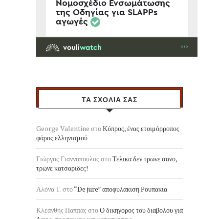
ΤΑ ΣΧΟΛΙΑ ΣΑΣ
George Valentine
στο
Κύπρος, ένας ετοιμόρροπος
φάρος ελληνισμού
Γιώργος Γιαννοπουλος
στο
Τελικα δεν τρωνε σανο,
τρωνε κατσαριδες!
Αλόνα Τ.
στο
“De jure” αποφυλακιση Ρουπακια
Κλεάνθης Παππάς
στο
Ο δικηγορος του διαβολου για